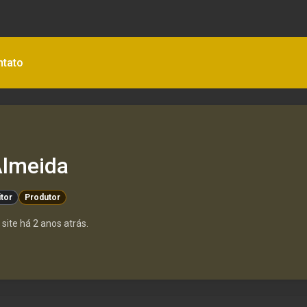
ntato
 Almeida
itor
Produtor
site há 2 anos atrás.