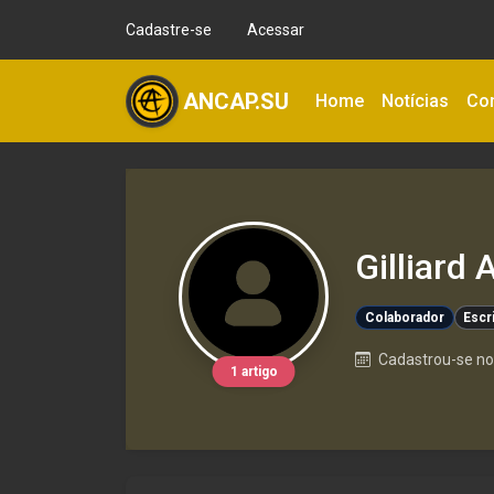
Cadastre-se
Acessar
ANCAP.SU
Home
Notícias
Co
Gilliard
Colaborador
Escr
Cadastrou-se no 
1 artigo