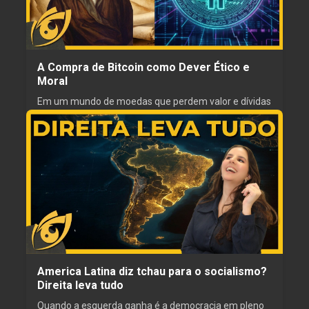
NARRADOR
PRODUTOR
Gordinho Caipira
Girassol
A Compra de Bitcoin como Dever Ético e
Moral
Em um mundo de moedas que perdem valor e dívidas
que nunca acabam, surge uma alternativa baseada
em regras, não em promessas.
01 jul. 2026
ESCRITOR
REVISOR
MayDay_São_18cm
Libertus
NARRADOR
PRODUTOR
Djalma Guedes
Gilliard Almeida
America Latina diz tchau para o socialismo?
Direita leva tudo
Quando a esquerda ganha é a democracia em pleno