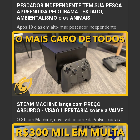
PESCADOR INDEPENDENTE TEM SUA PESCA
APREENDIDA PELO IBAMA - ESTADO,
AMBIENTALISMO e os ANIMAIS
Após 18 dias em alto-mar, pescador independente
tem a sua pesca apreendida pelo IBAMA ao chegar
em Maragogi. Enquanto isso, os chineses com seus
grandes barcos podem pescar por aqui à vontade. É a
política favorecendo sempre os amiguinhos do
17 jul. 2026
governo.
ESCRITOR
REVISOR
Um Libertário Aí
Gordinho Caipira
NARRADOR
PRODUTOR
Leafar do Leafarverso
Libertus
STEAM MACHINE lança com PREÇO
ABSURDO - VISÃO LIBERTÁRIA sobre a VALVE
O Steam Machine, novo videogame da Valve, custará
mais de 1000 dólares em sua versão básica. Porém, a
empresa possui uma visão altamente simpática ao