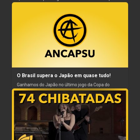
funcionamento o amor venceu! Quando a direita
ganha é retrocesso, radicalismo, ameaça a
democracia e risco de autoritarismo.
01 jul. 2026
ESCRITOR
REVISOR
Catharina
JJ Liber
NARRADOR
PRODUTOR
Catharina
Catharina
O Brasil supera o Japão em quase tudo!
Ganhamos do Japão no último jogo da Copa do
Mundo! Mas a gente ganha dele em quase tudo, né...
NÉ...
30 jun. 2026
ESCRITOR
REVISOR
Soy Rebelde
Leafar do Leafarverso
NARRADOR
PRODUTOR
Leafar do Leafarverso
Leafar do Leafarverso