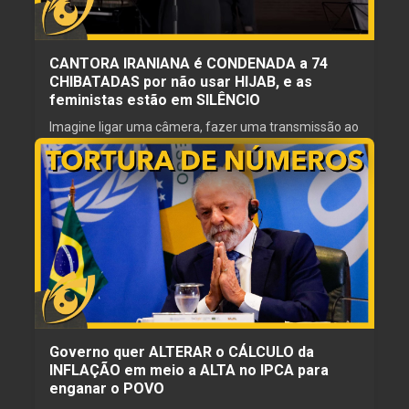
CANTORA IRANIANA é CONDENADA a 74
CHIBATADAS por não usar HIJAB, e as
feministas estão em SILÊNCIO
Imagine ligar uma câmera, fazer uma transmissão ao
vivo e cantar uma música para milhares de pessoas.
Agora imagine ser condenada a 74 chicotadas por
causa disso. Foi exatamente o que aconteceu com a
cantora iraniana Parastoo Ahmadi. Mas essa não é
30 jun. 2026
apenas a história de uma artista perseguida. É uma
ESCRITOR
REVISOR
história sobre censura, controle estatal, liberdade
Um Libertário Aí
Historiador Libertario
individual e o medo que regimes autoritários têm de
NARRADOR
PRODUTOR
Gordinho Caipira
Girassol
uma população livre. Vamos entender melhor neste
vídeo a visão libertária sobre o ocorrido!
Governo quer ALTERAR o CÁLCULO da
INFLAÇÃO em meio a ALTA no IPCA para
enganar o POVO