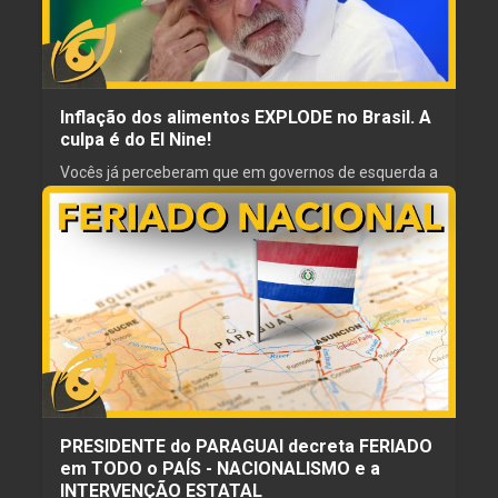
NARRADOR
PRODUTOR
Gordinho Caipira
Girassol
Inflação dos alimentos EXPLODE no Brasil. A
culpa é do El Nine!
Vocês já perceberam que em governos de esquerda a
culpa da crise é sempre dos outros? Ou é da guerra,
ou do El Niño, ou da natureza e até mesmo da própria
população. Agora, em governos de direita, se cair um
raio em alguém, a culpa é do presidente que não
05 jul. 2026
investiu em para-raios.
ESCRITOR
REVISOR
Professor de Matemática Libertário
Gordinho Caipira
NARRADOR
PRODUTOR
Gordinho Caipira
Girassol
PRESIDENTE do PARAGUAI decreta FERIADO
em TODO o PAÍS - NACIONALISMO e a
INTERVENÇÃO ESTATAL