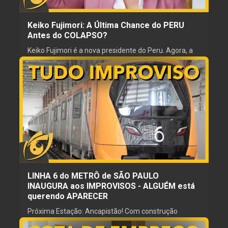
Keiko Fujimori: A Última Chance do PERU
Antes do COLAPSO?
Keiko Fujimori é a nova presidente do Peru. Agora, a
pergunta é: ela conseguirá romper o ciclo de crises
que derrubou todos os presidentes desde 2016?
15 jul. 2026
ESCRITOR
REVISOR
carlinhos brown do black metal
Gordinho Caipira
NARRADOR
PRODUTOR
Gordinho Caipira
Girassol
LINHA 6 do METRÔ de SÃO PAULO
INAUGURA aos IMPROVISOS - ALGUÉM está
querendo APARECER
Próxima Estação: Ancapistão! Com construção
marcada por atrasos, paralisações e ineficiência