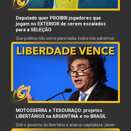
Deputado quer PROIBIR jogadores que
jogam no EXTERIOR de serem escalados
para a SELEÇÃO
Que político não serve para nada, todos nós sabemos.
Mas quando você acha que não da mais para piorar,
aparece um deputado desocupado para tentar proibir
a seleção de escalar jogadores que não joguem em
times brasileiros, técnicos que não sejam brasileiros e
12 jul. 2026
até que casas de aposta patrocinem equipes de
ESCRITOR
REVISOR
futebol. Ou seja, um velho caquético que nunca jogou
Sebastian e Reek
Gordinho Caipira
nem no time da escola dele, quer mandar na
NARRADOR
PRODUTOR
Gordinho Caipira
Girassol
escalação da seleção e nos acordos comerciais dos
times.
MOTOSSERRA e TESOURAÇO: projetos
LIBERTÁRIOS na ARGENTINA e no BRASIL
Sob o governo do libertário e anarco-capitalista Javier