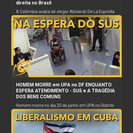
direita no Brasil
A Colômbia acaba de eleger Abelardo De La Espriella
seu novo presidente, com menos de 1 ponto de
diferença, consolidando a onda direitista na América
Latina. Apesar de tudo, o dado mais estranho nesta
eleição não é a margem apertada: é quem votou nele.
25 jun. 2026
ESCRITOR
REVISOR
Estatista Sonegador
Gordinho Caipira
NARRADOR
PRODUTOR
Gordinho Caipira
Girassol
HOMEM MORRE em UPA no DF ENQUANTO
ESPERA ATENDIMENTO - SUS e A TRAGÉDIA
DOS BENS COMUNS
Homem morre no dia 20 de junho em UPA no Distrito
Federal enquanto aguardava atendimento. Mais uma
vez a ineficácia da suposta solução estatal se mostra
presente, devido à tragédia dos bens comuns. Viva o
SUS!
25 jun. 2026