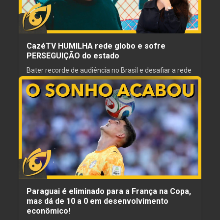
obrigatório para prestadores de serviços com
NARRADOR
PRODUTOR
Djalma Guedes
Libertus
criptoativos e concentra a fiscalização na Financial
Supervisory Commission, o equivalente taiwanês à
CVM brasileira. Sem a autorização legal, nenhuma
empresa poderá atuar no mercado local.
CazéTV HUMILHA rede globo e sofre
PERSEGUIÇÃO do estado
Bater recorde de audiência no Brasil e desafiar a rede
esgosto aparentemente, é crime. Descubra por que o
sucesso da CazéTV virou alvo prioritário da Rede
Globo e seu fiel escudeiro Molusco de 9 dedos.
09 jul. 2026
ESCRITOR
REVISOR
Catharina
JJ Liber
NARRADOR
PRODUTOR
Catharina
Catharina
Paraguai é eliminado para a França na Copa,
mas dá de 10 a 0 em desenvolvimento
econômico!