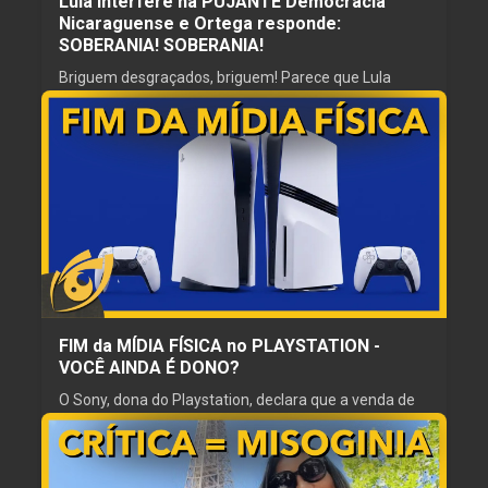
Lula interfere na PUJANTE Democracia
Nicaraguense e Ortega responde:
SOBERANIA! SOBERANIA!
Briguem desgraçados, briguem! Parece que Lula
passou de mimizento que ficava clamando por
&amp;amp;quot;soberania, soberania,
soberaniaaa&amp;amp;quot;, para o opressor que
está interferindo na &amp;amp;quot;pujante
26 jul. 2026
democracia nicaraguense&amp;amp;quot;.
ESCRITOR
REVISOR
Mateus Alencar
Gordinho Caipira
NARRADOR
PRODUTOR
Gordinho Caipira
Girassol
FIM da MÍDIA FÍSICA no PLAYSTATION -
VOCÊ AINDA É DONO?
O Sony, dona do Playstation, declara que a venda de
mídia física se encerrará em 2028. Protestos
naturalmente eclodiram nas redes sociais depois
dessa alegação, incluindo várias piadas e memes.